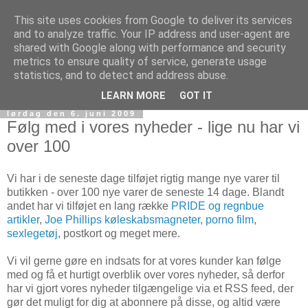
This site uses cookies from Google to deliver its services
and to analyze traffic. Your IP address and user-agent are
shared with Google along with performance and security
metrics to ensure quality of service, generate usage
statistics, and to detect and address abuse.
LEARN MORE
GOT IT
lørdag den 6. juni 2009
Følg med i vores nyheder - lige nu har vi
over 100
Vi har i de seneste dage tilføjet rigtig mange nye varer til
butikken - over 100 nye varer de seneste 14 dage. Blandt
andet har vi tilføjet en lang række
PRIDE og regnbue
artikler
,
Joe Phillips køleskabsmagneter
,
porno film
,
sexlegetøj
, postkort og meget mere.
Vi vil gerne gøre en indsats for at vores kunder kan følge
med og få et hurtigt overblik over vores nyheder, så derfor
har vi gjort vores nyheder tilgængelige via et RSS feed, der
gør det muligt for dig at abonnere på disse, og altid være