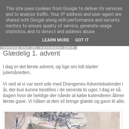
This site uses cookies from Google to deliver its services
and to analyze traffic. Your IP address and user-agent are
shared with Google along with performance and security
metrics to ensure quality of service, generate usage
statistics, and to detect and address abuse.
LEARN MORE
GOT IT
søndag den 29. november 2009
Glædelig 1. advent
I dag er det første advent, og lige om lidt starter
julemåneden.
Vi ved at vi var sent ude med Drengenes Adventskalender i
år, der kun kunne bestilles i de seneste to uger. I dag er så
dagen hvor de heldige der nåede at købe kalenderen åbner
første gave. Vi håber at den vil bringe glæde og gavn til alle.